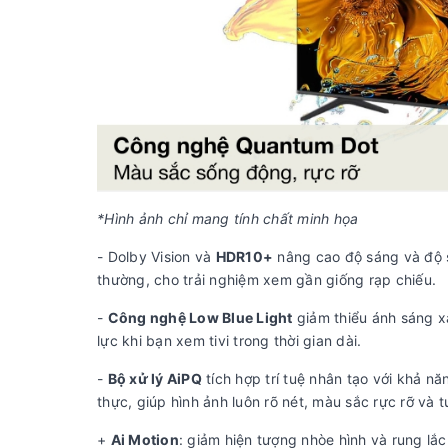
*Hình ảnh chỉ mang tính chất minh họa
- Dolby Vision và
HDR10+
nâng cao độ sáng và độ sâ
thường, cho trải nghiệm xem gần giống rạp chiếu.
-
Công nghệ Low Blue Light
giảm thiểu ánh sáng xa
lực khi bạn xem tivi trong thời gian dài.
-
Bộ xử lý AiPQ
tích hợp trí tuệ nhân tạo với khả n
thực, giúp hình ảnh luôn rõ nét, màu sắc rực rỡ và
+
Ai Motion
: giảm hiện tượng nhòe hình và rung l