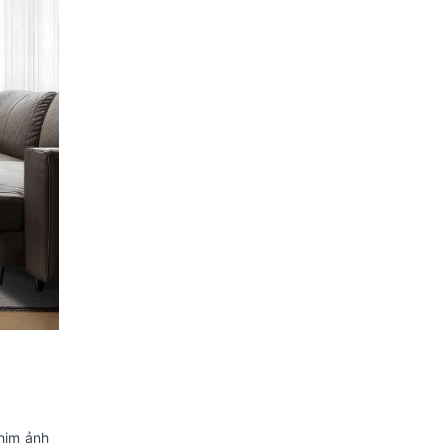
60Hz
Bộ xử lý:
Bộ xử lý AiPQ
Tần số quét thực:
60 Hz
Tiện ích
Điều khiển tivi bằng
Ứng dụng TCL
điện thoại:
Home
Điều khiển bằng giọng nói:
Google
Tìm kiếm giọng nói trên
Assistant
YouTube bằng tiếng Việt
có tiếng
Việt
Chiếu hình từ điện thoại
Miracast
Google
lên TV:
AirPlay 2
Cast
Remote thông minh:
Remote tích hợp
micro tìm kiếm bằng giọng nói
Kết nối ứng dụng các thiết bị
TCL
him ảnh
trong nhà:
Home