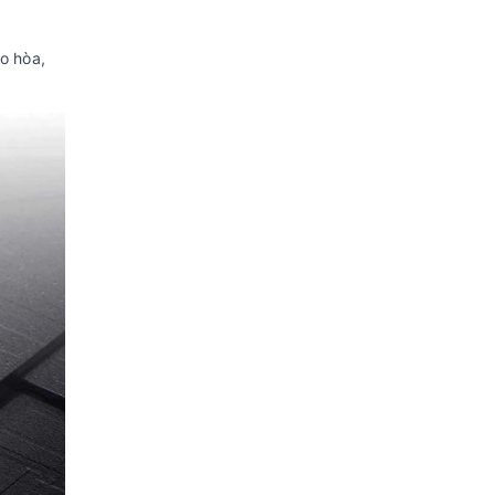
Hãng:
TCL.
Xem thông tin hãng
o hòa,