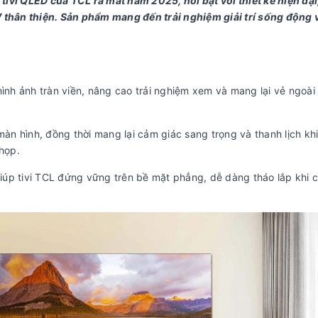
ivi QLED của TCL ra mắt năm 2025, nổi bật với thiết kế hiện đại
 thân thiện. Sản phẩm mang đến trải nghiệm giải trí sống động v
ình ảnh tràn viền, nâng cao trải nghiệm xem và mang lại vẻ ngoài 
n hình, đồng thời mang lại cảm giác sang trọng và thanh lịch khi 
họp.
iúp tivi TCL đứng vững trên bề mặt phẳng, dễ dàng tháo lắp khi c