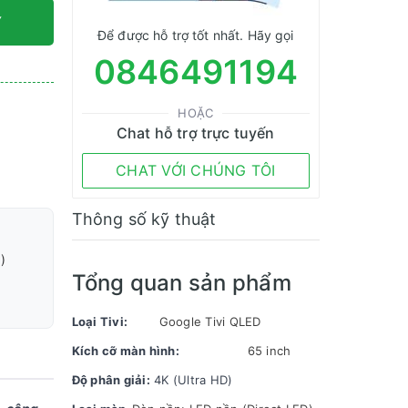
Y
Để được hỗ trợ tốt nhất. Hãy gọi
0846491194
HOẶC
Chat hỗ trợ trực tuyến
CHAT VỚI CHÚNG TÔI
Thông số kỹ thuật
)
Tổng quan sản phẩm
Loại Tivi:
Google Tivi QLED
Kích cỡ màn hình:
65 inch
Độ phân giải:
4K (Ultra HD)