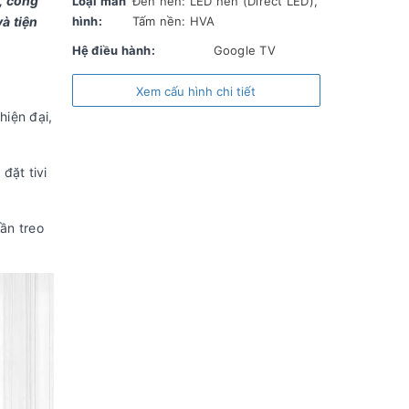
, công
Loại màn
Đèn nền: LED nền (Direct LED),
à tiện
hình:
Tấm nền: HVA
Hệ điều hành:
Google TV
RAM:
2 GB
Xem cấu hình chi tiết
ROM (Bộ nhớ lưu trữ):
16 GB
hiện đại,
Chất liệu chân đế:
Nhựa
Chất liệu viền tivi:
Hợp kim
đặt tivi
Nơi sản xuất:
Việt Nam
Năm ra mắt:
2025
ần treo
Công nghệ hình ảnh
Công nghệ
Công nghệ
Tăng
hình ảnh:
giảm ánh sáng
cường
HDR10+ Dolby
xanh, bảo vệ
chuyển
Vision
mắt Low Blue
động
Quantum Dot
Light
MEMC