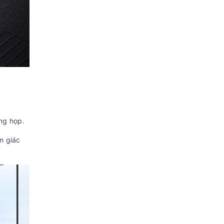
ng họp.
m giác