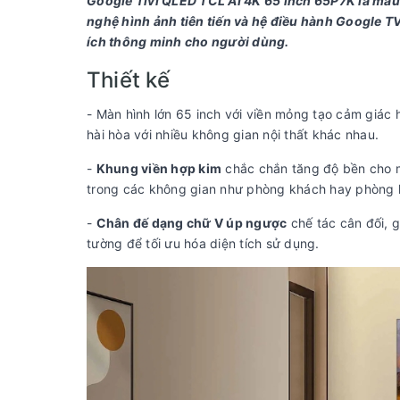
Google Tivi QLED TCL AI 4K 65 inch 65P7K là mẫu t
nghệ hình ảnh tiên tiến và hệ điều hành Google TV
ích thông minh cho người dùng.
Thiết kế
- Màn hình lớn 65 inch với viền mỏng tạo cảm giác h
hài hòa với nhiều không gian nội thất khác nhau.
-
Khung viền hợp kim
chắc chắn tăng độ bền cho mà
trong các không gian như phòng khách hay phòng 
-
Chân đế dạng chữ V úp ngược
chế tác cân đối, g
tường để tối ưu hóa diện tích sử dụng.