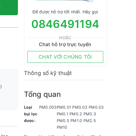
Y
Để được hỗ trợ tốt nhất. Hãy gọi
0846491194
HOẶC
Chat hỗ trợ trực tuyến
CHAT VỚI CHÚNG TÔI
Thông số kỹ thuật
)
Tổng quan
Loại
PM0.003
PM0.01 PM0.02 PM0.03
bụi lọc
PM0.1 PM0.2 PM0.3
được:
PM0.5 PM1.0 PM2.5
PM10