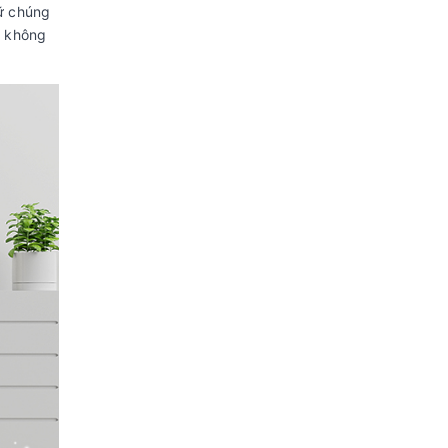
iữ chúng
i không