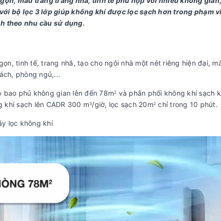
 gọn, màu trắng trang nhã, tinh tế phù hợp với nhiều không gian,
với bộ lọc 3 lớp giúp không khí được lọc sạch hơn trong phạm v
nh theo nhu cầu sử dụng.
gọn, tinh tế, trang nhã, tạo cho ngôi nhà một nét riêng hiện đại, m
ách, phòng ngủ,...
p bao phủ không gian lên đến 78m
và phân phối không khí sạch 
2
g khí sạch lên CADR 300 m
/giờ, lọc sạch 20m
chỉ trong 10 phút.
3
2
y lọc không khí