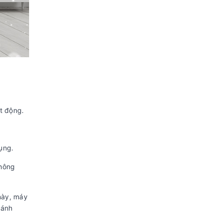
t động.
dụng.
thông
này, máy
 ánh