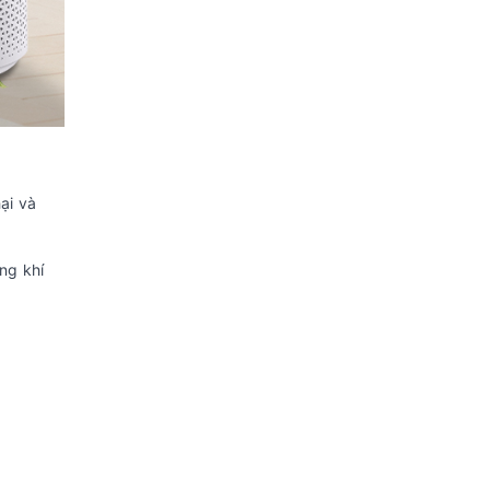
ại và
ng khí