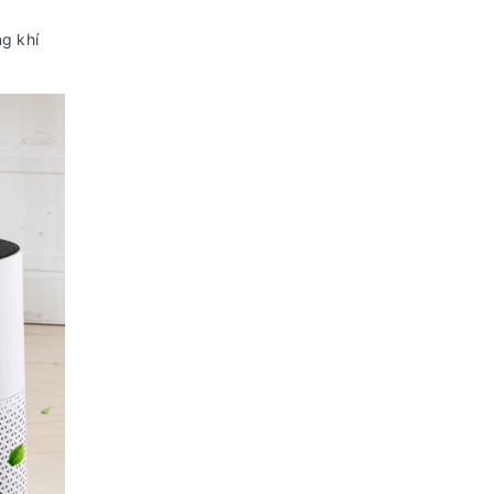
Thông tin lắp đặt
ng khí
Kích thước
Ngang 25.5 cm - Cao 48.6
- Khối
cm - Sâu 25.5 cm - Nặng 4.1
lượng:
kg
Hãng:
Philips.
Xem thông tin hãng