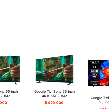
ony 65 inch
Google Tivi Sony 55 inch
S20M2
4K K-55S20M2
Google Tiv
98 in
,000
15,990,000
53,9