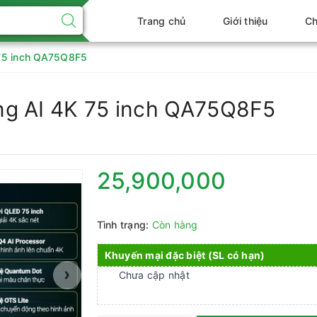
Trang chủ
Giới thiệu
Ch
75 inch QA75Q8F5
ng AI 4K 75 inch QA75Q8F5
25,900,000
Tình trạng:
Còn hàng
Khuyến mại đặc biệt (SL có hạn)
›
Chưa cập nhật