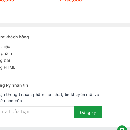
Pro
trợ khách hàng
 thiệu
 phẩm
g bài
g HTML
ng ký nhận tin
ận thông tin sản phẩm mới nhất, tin khuyến mãi và
iều hơn nữa.
Đăng ký
Bộ xử lý:
Bộ xử lý Q4 AI Processor
Tần số quét thực:
60 Hz