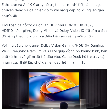
Enhancer và AI 4K Clarity hỗ trợ tinh chỉnh chi tiết, làm mượt
Kích thước có chân, đặt
Ngang 144.6 cm - Cao 88.5 cm - Dày
chuyển động và cải thiện độ rõ khi nâng cấp nội dung lên gần
bàn:
31.3 cm
chuẩn 4K.
Khối lượng có chân:
20.6 kg
Tivi Toshiba hỗ trợ đa chuẩn HDR như HDR10, HDR10+,
Kích thước không chân, treo
Ngang 144.6 cm - Cao 83.6 cm -
HDR10+ Adaptive, Dolby Vision và Dolby Vision IQ để cân chỉnh
tường:
Dày 7.6 cm
độ sáng theo nội dung và điều kiện ánh sáng môi trường.
Khối lượng không chân:
20 kg
Với nhu cầu chơi game, Dolby Vision Gaming/HDR10+ Gaming,
Hãng:
Toshiba.
VRR, FreeSync Premium và ALLM giúp đồng bộ khung hình, hạn
Xem thông tin hãng
chế xé hình và giảm độ trễ đầu vào. Game Deck hỗ trợ truy cập
nhanh các thiết lập chơi game ngay trên màn hình.