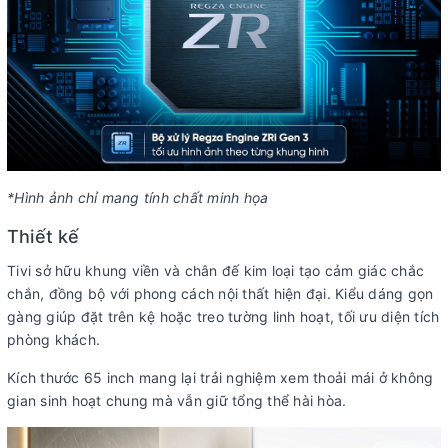
Điều khiển tivi bằng điện thoại:
Ứng dụng VIDAA
Điều khiển bằng giọng nói:
Tìm
Tìm kiếm bằng giọng nói qua
kiếm giọng nói trên YouTube bằng
ứng dụng VIDAA kết nối trên
tiếng Việt
điện thoại
Chiếu hình từ điện thoại lên TV:
DLNA
Miracast
Content
AirPlay 2
Sharing
*Hình ảnh chỉ mang tính chất minh họa
Remote thông minh:
Remote tích hợp micro tìm kiếm bằng giọng
nói
Thiết kế
Ứng dụng phổ biến:
YouTube Netflix FPT Play
TV 360
VieON
K+
Tivi sở hữu khung viền và chân đế kim loại tạo cảm giác chắc
Tiện ích thông minh
Micro tích hợp trên TV - điều khiển giọng
chắn, đồng bộ với phong cách nội thất hiện đại. Kiểu dáng gọn
khác:
nói rảnh tay
gàng giúp đặt trên kệ hoặc treo tường linh hoạt, tối ưu diện tích
phòng khách.
Công nghệ âm thanh
Kích thước 65 inch mang lại trải nghiệm xem thoải mái ở không
gian sinh hoạt chung mà vẫn giữ tổng thể hài hòa.
Tổng công suất loa:
40W
Số lượng loa:
3 loa