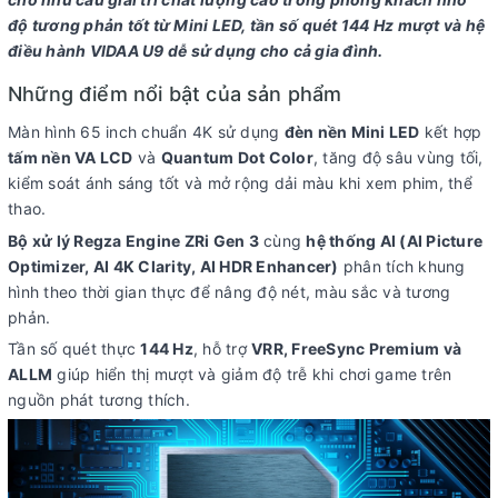
Vision
(ALLM)
độ tương phản tốt từ Mini LED, tần số quét 144 Hz mượt và hệ
Công
điều hành VIDAA U9 dễ sử dụng cho cả gia đình.
nghệ tinh
Những điểm nổi bật của sản phẩm
chỉnh
thông
Màn hình 65 inch chuẩn 4K sử dụng
đèn nền Mini LED
kết hợp
minh AI
tấm nền VA LCD
và
Quantum Dot Color
, tăng độ sâu vùng tối,
Picture
kiểm soát ánh sáng tốt và mở rộng dải màu khi xem phim, thể
Optimizer
thao.
Đồng bộ
Bộ xử lý Regza Engine ZRi Gen 3
cùng
hệ thống AI (AI Picture
khung
Optimizer, AI 4K Clarity, AI HDR Enhancer)
phân tích khung
hình/tần
số quét
hình theo thời gian thực để nâng độ nét, màu sắc và tương
chơi
phản.
game
Tần số quét thực
144 Hz
, hỗ trợ
VRR, FreeSync Premium và
VRR
ALLM
giúp hiển thị mượt và giảm độ trễ khi chơi game trên
Bộ xử lý:
Bộ xử lý Regza Engine ZRi Gen 3
nguồn phát tương thích.
Tần số quét thực:
144 Hz
Tiện ích