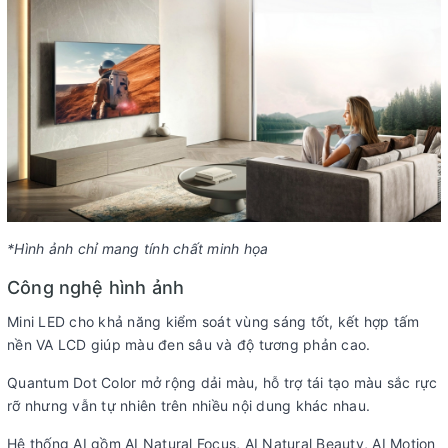
Âm thanh vòm:
Dolby Atmos
Chế độ lọc thoại:
Có
Các công
AI Natural
360 Surround
Real Sound
Regza Bass
nghệ khác:
Vocal Enhancer
Upscaling
Adjuster
Woofer
Cổng kết nối
Kết nối Internet:
Wi-Fi
Cổng mạng LAN
Kết nối không dây:
Bluetooth 5.3
*Hình ảnh chỉ mang tính chất minh họa
USB:
2 cổng USB A
Công nghệ hình ảnh
Cổng nhận hình ảnh,
4 cổng HDMI có 1 cổng HDMI eARC (ARC), 1
âm thanh:
cổng Composite
Mini LED cho khả năng kiểm soát vùng sáng tốt, kết hợp tấm
nền VA LCD giúp màu đen sâu và độ tương phản cao.
Cổng xuất âm
1 cổng 3.5 mm, 1 cổng Optical (Digital Audio), 1
thanh:
cổng eARC (ARC)
Quantum Dot Color mở rộng dải màu, hỗ trợ tái tạo màu sắc rực
rỡ nhưng vẫn tự nhiên trên nhiều nội dung khác nhau.
Thông tin lắp đặt
Hệ thống AI gồm AI Natural Focus, AI Natural Beauty, AI Motion