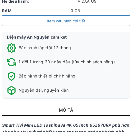
Hệ điều hành:
VIDAA U9
RAM:
3 GB
ROM (Bộ nhớ lưu trữ):
8 GB
Xem cấu hình chi tiết
Chất liệu chân đế:
Kim loại
Điện máy An Nguyễn cam kết
Chất liệu viền tivi:
Kim loại
Bảo hành lắp đặt 12 tháng
Nơi sản xuất:
Việt Nam
Năm ra mắt:
2025
1 đổi 1 trong 30 ngày đầu (tùy chính sách hãng)
Công nghệ hình ảnh
Bảo hành thiết bị chính hãng
Công
Chống
Giảm
Dolby vision
Quantum
AI
AI
H
Nguyên đai, nguyên kiện
nghệ
xé hình
độ trễ
gaming/HDR10+
Dot
Natural
Natural
A
hình ảnh:
FreeSync
chơi
Gaming
Color
Focus
Beauty
HDR10+
Premium
game
MÔ TẢ
HDR10
Auto
Dolby
Low
Vision IQ
Latency
Smart Tivi Mini LED Toshiba AI 4K 65 inch 65Z670RP phù hợp
Dolby
Mode
cho nhu cầu giải trí chất lượng cao trong phòng khách nhờ