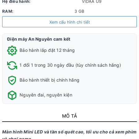
Hệ điều hành:
VIDAA U9
RAM:
3 GB
ROM (Bộ nhớ lưu trữ):
8 GB
Xem cấu hình chi tiết
Chất liệu chân đế:
Kim loại
Điện máy An Nguyễn cam kết
Chất liệu viền tivi:
Kim loại
Bảo hành lắp đặt 12 tháng
Nơi sản xuất:
Việt Nam
Năm ra mắt:
2025
1 đổi 1 trong 30 ngày đầu (tùy chính sách hãng)
Công nghệ hình ảnh
Bảo hành thiết bị chính hãng
Công
Chống
Giảm
Dolby vision
Quantum
AI
AI
H
Nguyên đai, nguyên kiện
nghệ
xé hình
độ trễ
gaming/HDR10+
Dot
Natural
Natural
A
hình ảnh:
FreeSync
chơi
Gaming
Color
Focus
Beauty
HDR10+
Premium
game
MÔ TẢ
HDR10
Auto
Dolby
Low
Vision IQ
Latency
Màn hình Mini LED và tần số quét cao, tối ưu cho cả xem phim
Dolby
Mode
và chơi game.