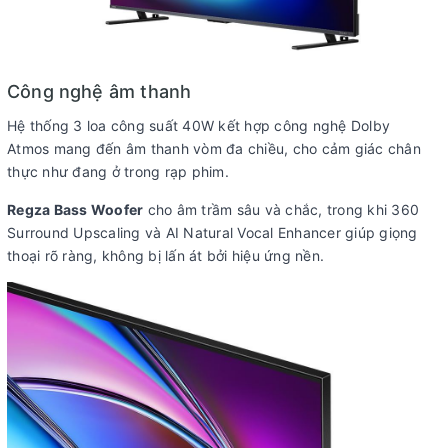
Kích thước có chân, đặt
Ngang 122.6 cm - Cao 76.4 cm - Dày
bàn:
31.3 cm
Khối lượng có chân:
14 kg
Công nghệ âm thanh
Kích thước không chân, treo
Ngang 122.6 cm - Cao 71.3 cm - Dày
Hệ thống 3 loa công suất 40W kết hợp công nghệ Dolby
tường:
7.7 cm
Atmos mang đến âm thanh vòm đa chiều, cho cảm giác chân
Khối lượng không chân:
13.5 kg
thực như đang ở trong rạp phim.
Hãng:
Toshiba.
Regza Bass Woofer
cho âm trầm sâu và chắc, trong khi 360
Xem thông tin hãng
Surround Upscaling và AI Natural Vocal Enhancer giúp giọng
thoại rõ ràng, không bị lấn át bởi hiệu ứng nền.