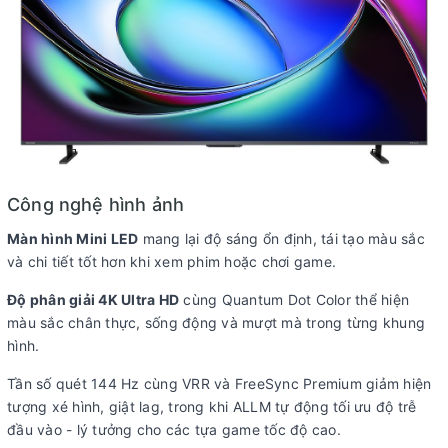
Điều khiển tivi bằng điện thoại:
Ứng dụng VIDAA
Điều khiển bằng giọng nói:
Tìm
Tìm kiếm bằng giọng nói qua
kiếm giọng nói trên YouTube bằng
ứng dụng VIDAA kết nối trên
tiếng Việt
điện thoại
Chiếu hình từ điện thoại lên TV:
DLNA
Miracast
Content
AirPlay 2
Sharing
Remote thông minh:
Remote tích hợp micro tìm kiếm bằng giọng
Công nghệ hình ảnh
nói
Màn hình Mini LED
mang lại độ sáng ổn định, tái tạo màu sắc
Ứng dụng phổ biến:
YouTube Netflix FPT Play
TV 360
VieON
K+
và chi tiết tốt hơn khi xem phim hoặc chơi game.
Tiện ích thông minh
Micro tích hợp trên TV - điều khiển giọng
Độ phân giải 4K Ultra HD
cùng Quantum Dot Color thể hiện
khác:
nói rảnh tay
màu sắc chân thực, sống động và mượt mà trong từng khung
hình.
Công nghệ âm thanh
Tần số quét 144 Hz cùng VRR và FreeSync Premium giảm hiện
Tổng công suất loa:
40W
tượng xé hình, giật lag, trong khi ALLM tự động tối ưu độ trễ
đầu vào - lý tưởng cho các tựa game tốc độ cao.
Số lượng loa:
3 loa