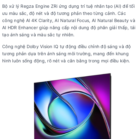
Âm thanh vòm:
Dolby Atmos
Bộ xử lý Regza Engine ZRi ứng dụng trí tuệ nhân tạo (AI) để tối
ưu màu sắc, độ nét và độ tương phản theo từng cảnh. Các
Chế độ lọc thoại:
Có
công nghệ AI 4K Clarity, AI Natural Focus, AI Natural Beauty và
Các công
AI Natural
360 Surround
Real Sound
Regza Bass
AI HDR Enhancer giúp nâng cấp nội dung độ phân giải thấp, tái
nghệ khác:
Vocal Enhancer
Upscaling
Adjuster
Woofer
tạo ánh sáng và màu sắc tự nhiên.
Công nghệ Dolby Vision IQ tự động điều chỉnh độ sáng và độ
Cổng kết nối
tương phản dựa trên ánh sáng môi trường, mang đến khung
hình luôn sống động, rõ nét và cân bằng trong mọi điều kiện.
Kết nối Internet:
Wi-Fi
Cổng mạng LAN
Kết nối không dây:
Bluetooth 5.3
USB:
2 cổng USB A
Cổng nhận hình ảnh,
4 cổng HDMI có 1 cổng HDMI eARC (ARC), 1
âm thanh:
cổng Composite
Cổng xuất âm
1 cổng 3.5 mm, 1 cổng Optical (Digital Audio), 1
thanh:
cổng eARC (ARC)
Thông tin lắp đặt