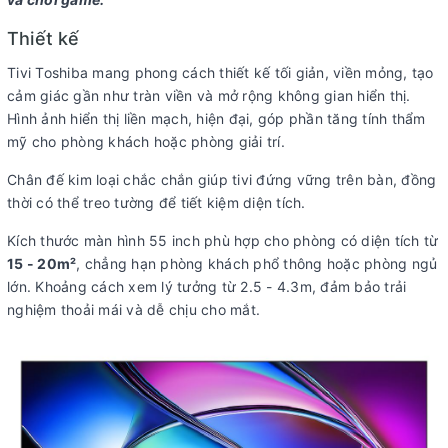
Vision
(ALLM)
Thiết kế
Công
nghệ tinh
Tivi Toshiba mang phong cách thiết kế tối giản, viền mỏng, tạo
chỉnh
cảm giác gần như tràn viền và mở rộng không gian hiển thị.
thông
Hình ảnh hiển thị liền mạch, hiện đại, góp phần tăng tính thẩm
minh AI
mỹ cho phòng khách hoặc phòng giải trí.
Picture
Optimizer
Chân đế kim loại chắc chắn giúp tivi đứng vững trên bàn, đồng
Đồng bộ
thời có thể treo tường để tiết kiệm diện tích.
khung
hình/tần
Kích thước màn hình 55 inch phù hợp cho phòng có diện tích từ
số quét
15 - 20m²
, chẳng hạn phòng khách phổ thông hoặc phòng ngủ
chơi
lớn. Khoảng cách xem lý tưởng từ 2.5 - 4.3m, đảm bảo trải
game
nghiệm thoải mái và dễ chịu cho mắt.
VRR
Bộ xử lý:
Bộ xử lý Regza Engine ZRi Gen 3
Tần số quét thực:
144 Hz
Tiện ích