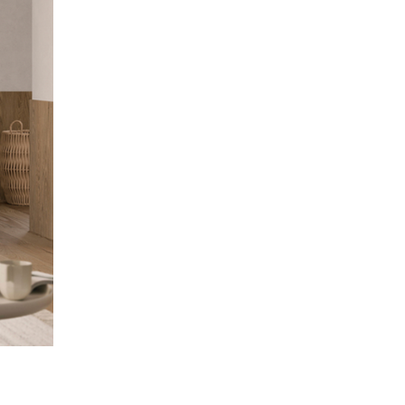
Tiện ích
Điều khiển tivi bằng
Ứng dụng
điện thoại:
Google TV
Điều khiển bằng giọng nói:
Google
Tìm kiếm giọng nói trên
Assistant
YouTube bằng tiếng Việt
có tiếng
Việt
Chiếu hình từ điện thoại lên TV:
Chromecast
Remote
Remote tích hợp micro tìm kiếm
thông
bằng giọng nói (RMF-TX520P)
minh:
Ứng dụng phổ biến:
VTVcab
VieON
YouTube Netflix Galaxy Play
ON
(Fim+) Clip TV FPT Play