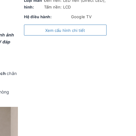
Loại màn
Đèn nền: LED nền (Direct LED),
hình:
Tấm nền: LCD
Hệ điều hành:
Google TV
RAM:
Hãng không công bố
Xem cấu hình chi tiết
ình ảnh
ROM (Bộ nhớ lưu trữ):
16 GB
V đáp
Chất liệu chân đế:
Nhựa
Chất liệu viền tivi:
Nhựa
Nơi sản xuất:
Việt Nam
nch
chân
Năm ra mắt:
2022
Công nghệ hình ảnh
phòng
Công nghệ hình ảnh:
Màu sắc sống động
Live Color Nâng cấp hình ảnh X-Reality
PRO Chuyển động mượt Motionflow XR
200
Tần số quét thực:
50 Hz