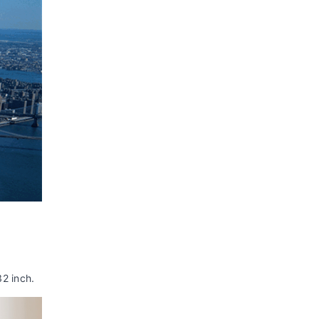
âm thanh:
(Digital Audio), 1 cổng ARC
Thông tin lắp đặt
Kích thước có
Ngang 73 cm - Cao 46.5
chân, đặt bàn:
cm - Dày 18.8 cm
Khối lượng có chân:
5 kg
Kích thước không
Ngang 73 cm - Cao
chân, treo tường:
43.7 cm - Dày 7.5 cm
Khối lượng không chân:
4.8 kg
Hãng:
Sony.
Xem thông tin hãng
Hướng Dẫn Sử Dụng Tiếng Việt
[PDF,
0.3MB]
2 inch.