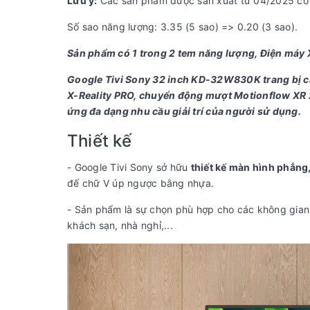
Lưu ý:
Các sản phẩm được sản xuất từ 04/2025 có 
Số sao năng lượng: 3.35 (5 sao) => 0.20 (3 sao).
Sản phẩm có 1 trong 2 tem năng lượng, Điện máy
Google Tivi Sony 32 inch KD-32W830K trang bị cá
X-Reality PRO, chuyển động mượt Motionflow XR 20
ứng đa dạng nhu cầu giải trí của người sử dụng.
Thiết kế
- Google Tivi Sony sở hữu
thiết kế màn hình phẳng
đế chữ V úp ngược bằng nhựa.
- Sản phẩm là sự chọn phù hợp cho các không gian
khách sạn, nhà nghỉ,...