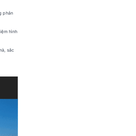
Công nghệ âm thanh
ng phản
Tổng công suất loa:
20W
Số lượng loa:
2 loa
hiệm hình
Các công nghệ khác:
Bộ khuếch đại âm
thanh S-Master Digital Amplifier
mà, sắc
Cổng kết nối
Kết nối Internet:
Wi-Fi
Cổng mạng LAN
Kết nối
Bluetooth (Kết nối loa, thiết
không dây:
bị di động)
USB:
2 cổng USB A
Cổng nhận
3 cổng HDMI có 1 cổng
hình ảnh, âm
HDMI ARC, 1 cổng
thanh:
Composite
Cổng xuất
1 cổng 3.5 mm, 1 cổng Optical