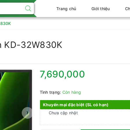
Trang chủ
Giới thiệu
Ch
W830K
nch KD-32W830K
7,690,000
Tình trạng:
Còn hàng
Khuyến mại đặc biệt (SL có hạn)
›
Chưa cập nhật