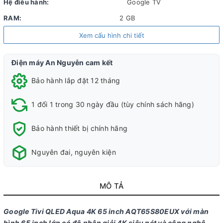
Hệ điều hành:
Google TV
RAM:
2 GB
ROM (Bộ nhớ lưu trữ):
32 GB
Xem cấu hình chi tiết
Chất liệu chân đế:
Nhựa
Điện máy An Nguyễn cam kết
Chất liệu viền tivi:
Kim loại
Bảo hành lắp đặt 12 tháng
Nơi sản xuất:
Việt Nam
Năm ra mắt:
2024
1 đổi 1 trong 30 ngày đầu (tùy chính sách hãng)
Công nghệ hình ảnh
Bảo hành thiết bị chính hãng
Công nghệ hình ảnh:
HLG
Tăng
Giảm độ trễ chơi
Game
Nguyên đai, nguyên kiện
HDR10 Quantum Dot Đồng bộ
cường
game Auto Low
Mode
khung hình/tần số quét chơi
chuyển
Latency Mode
game VRR
động
(ALLM)
MÔ TẢ
MEMC
Bộ xử lý:
Bộ xử lý ARM Advanced Multi-Core Cortex CA55
Google Tivi QLED Aqua 4K 65 inch AQT65S80EUX với màn
Tần số quét thực:
60 Hz
hình 65 inch lớn có độ phân giải 4K siêu nét và công nghệ