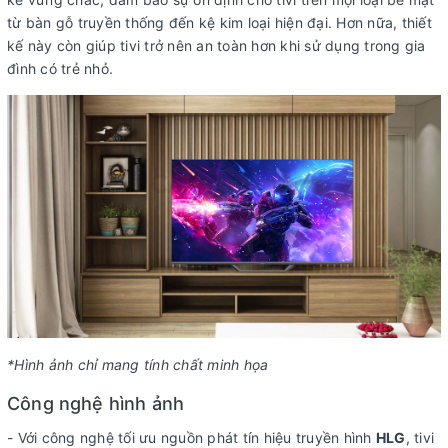
Số lượng loa:
2 loa
từ bàn gỗ truyền thống đến kệ kim loại hiện đại. Hơn nữa, thiết
kế này còn giúp tivi trở nên an toàn hơn khi sử dụng trong gia
Âm thanh vòm:
Dolby Audio
đình có trẻ nhỏ.
Các công nghệ khác:
Cân bằng âm thanh Sound-EQ
dbx-tv
Cổng kết nối
Kết nối Internet:
Wi-Fi
Cổng mạng LAN
Kết nối không dây:
Bluetooth (Kết nối loa, thiết bị di động)
USB:
2 cổng USB A
Cổng nhận hình ảnh,
4 cổng HDMI có 1 cổng HDMI eARC (ARC), 1
âm thanh:
cổng Composite
Cổng xuất âm
1 cổng 3.5 mm, 1 cổng Optical (Digital Audio), 1
thanh:
cổng eARC (ARC)
*Hình ảnh chỉ mang tính chất minh họa
Thông tin lắp đặt
Công nghệ hình ảnh
- Với công nghệ tối ưu nguồn phát tín hiệu truyền hình
HLG
, tivi
Kích thước có chân, đặt
Ngang 144.5 cm - Cao 88 cm - Dày 30