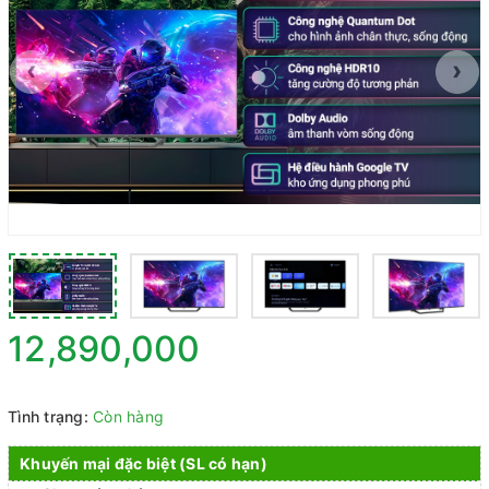
‹
›
12,890,000
Tình trạng:
Còn hàng
Khuyến mại đặc biệt (SL có hạn)