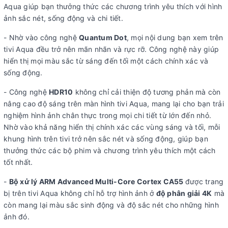
Aqua giúp bạn thưởng thức các chương trình yêu thích với hình
bàn:
cm
ảnh sắc nét, sống động và chi tiết.
Khối lượng có chân:
16.7 kg
- Nhờ vào công nghệ
Quantum Dot
, mọi nội dung bạn xem trên
Kích thước không chân, treo
Ngang 144.5 cm - Cao 82.7 cm - Dày
tivi Aqua đều trở nên mãn nhãn và rực rỡ. Công nghệ này giúp
tường:
8.6 cm
hiển thị mọi màu sắc từ sáng đến tối một cách chính xác và
Khối lượng không chân:
16.2 kg
sống động.
Hãng:
AQUA.
- Công nghệ
HDR10
không chỉ cải thiện độ tương phản mà còn
Xem thông tin hãng
nâng cao độ sáng trên màn hình tivi Aqua, mang lại cho bạn trải
nghiệm hình ảnh chân thực trong mọi chi tiết từ lớn đến nhỏ.
Nhờ vào khả năng hiển thị chính xác các vùng sáng và tối, mỗi
khung hình trên tivi trở nên sắc nét và sống động, giúp bạn
thưởng thức các bộ phim và chương trình yêu thích một cách
tốt nhất.
-
Bộ xử lý ARM Advanced Multi-Core Cortex CA55
được trang
bị trên tivi Aqua không chỉ hỗ trợ hình ảnh ở
độ phân giải 4K
mà
còn mang lại màu sắc sinh động và độ sắc nét cho những hình
ảnh đó.