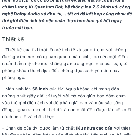
chấm lượng tử Quantum Dot, hệ thống loa 2.0 kênh với công
Tiện ích
nghệ Dolby Audio và dbx-tv,... tất cả đã kết hợp cùng nhau để
thế giới điện ảnh trở nên chân thực hơn bao giờ hết ngay
Điều khiển tivi bằng
Ứng dụng
Ứng dụng Android TV
trước mắt bạn.
điện thoại:
Haismart
Remote Control
Thiết kế
Điều khiển bằng giọng nói:
Tìm kiếm giọng nói
Google Assistant
- Thiết kế của tivi toát lên vẻ tinh tế và sang trọng với những
trên YouTube bằng tiếng Việt
có tiếng Việt
đường viền cực mỏng bao quanh màn hình, tạo nên một điểm
Chiếu hình từ điện thoại lên TV:
Chromecast
nhấn thẩm mỹ cho mọi không gian trong ngôi nhà của bạn, từ
Remote thông minh:
Remote tích hợp micro tìm kiếm bằng giọng
phòng khách thanh lịch đến phòng đọc sách yên tĩnh hay
nói
phòng ngủ.
Kết nối ứng dụng các thiết bị trong nhà:
Haismart
- Màn hình lớn
65 inch
của tivi Aqua không chỉ mang đến
Ứng dụng phổ biến:
YouTube Netflix Clip TV FPT Play
Google
những phút giây giải trí tuyệt vời mà còn giúp bạn đắm chìm
Spotify
Play
vào thế giới điện ảnh với độ phân giải cao và màu sắc sống
động, ngoài ra mọi chi tiết dù là nhỏ nhất đều được tái hiện một
Công nghệ âm thanh
cách tinh tế và chân thực.
- Chân đế của tivi được làm từ chất liệu
nhựa cao cấp
với thiết
Tổng công suất loa:
24W
kế vững chắc, đảm bảo sự ổn định cho tivi trên mọi loại bề mặt