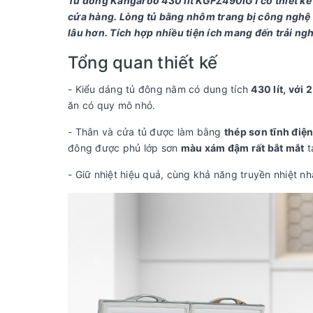
Tủ đông Kangaroo 430 lít KGFZ490IG1​ có thiết kế
cửa hàng. Lòng tủ bằng nhôm trang bị công nghệ
lâu hơn. Tích hợp nhiều tiện ích mang đến trải ng
Tổng quan thiết kế
- Kiểu dáng tủ đông nằm có dung tích
430 lít, với
ăn có quy mô nhỏ.
- Thân và cửa tủ được làm bằng
thép sơn tĩnh điệ
đông được phủ lớp sơn
màu xám đậm rất bắt mắt
t
- Giữ nhiệt hiệu quả, cùng khả năng truyền nhiệt n