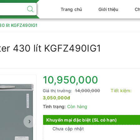
Trang chủ
Giới thiệu
Ch
30 lít KGFZ490IG1
ter 430 lít KGFZ490IG1
10,950,000
14,000,000
Tiết kiệm:
Giá thị trường:
3,050,000đ
Tình trạng:
Còn hàng
›
Khuyến mại đặc biệt (SL có hạn)
Chưa cập nhật