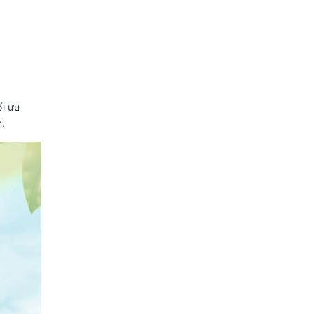
i ưu
n.