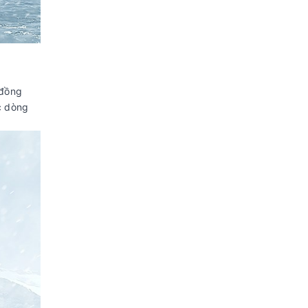
 đồng
c dòng