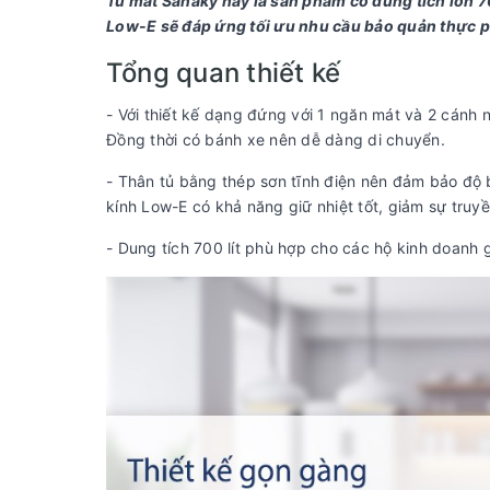
Tủ mát Sanaky này là sản phẩm có dung tích lớn 7
Low-E sẽ đáp ứng tối ưu nhu cầu bảo quản thực 
Tổng quan thiết kế
- Với thiết kế dạng đứng với 1 ngăn mát và 2 cánh 
Đồng thời có bánh xe nên dễ dàng di chuyển.
- Thân tủ bằng thép sơn tĩnh điện nên đảm bảo độ 
kính Low-E có khả năng giữ nhiệt tốt, giảm sự truy
- Dung tích 700 lít phù hợp cho các hộ kinh doanh g