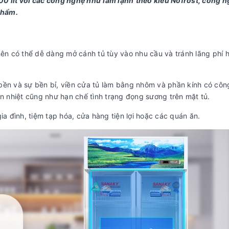
00 lít với các công nghệ như làm lạnh
theo kiểu Nofrost
, công n
phẩm.
nên có thể dễ dàng mở cánh tủ tùy vào nhu cầu và tránh lãng phí h
bền và sự bền bỉ, viền cửa tủ làm bằng nhôm và phần kính có cô
ền nhiệt cũng như hạn chế tình trạng đọng sương trên mặt tủ.
ia đình, tiệm tạp hóa, cửa hàng tiện lợi hoặc các quán ăn.