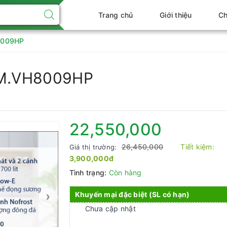
Trang chủ
Giới thiệu
Ch
H8009HP
 TM.VH8009HP
22,550,000
26,450,000
Tiết kiệm:
Giá thị trường:
3,900,000đ
Tình trạng:
Còn hàng
›
Khuyến mại đặc biệt (SL có hạn)
Chưa cập nhật