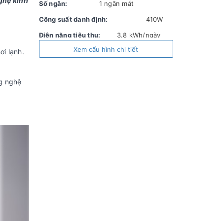
ghệ kính
Số ngăn:
1 ngăn mát
Công suất danh định:
410W
Điện năng tiêu thụ:
3.8 kWh/ngày
Xem cấu hình chi tiết
Nhiệt độ ngăn mát (độ C):
0°C ~ 10°C
ơi lạnh.
Công nghệ tích
Công nghệ làm lạnh
hợp:
Nofrost
ng nghệ
Chất liệu dàn lạnh:
Đồng
Chất liệu lòng
Hợp kim nhôm sơn tĩnh
tủ:
điện
Chất liệu
Thân tủ: Thép sơn tĩnh điện,
bên ngoài:
Viền cửa tủ: Nhựa bọc nhôm
Chất liệu kính:
Công nghệ kính Low-E
Tiện
Nút điều chỉnh
Khoá
Cửa
Lỗ
Bánh
ích:
nhiệt độ bên
cửa
kính
thoát
xe
ngoài tủ
tủ
nước
Kích thước,
Cao 206.8 cm - Ngang 90 cm