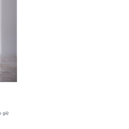
khối lượng:
- Sâu 73 cm - Nặng 140 kg
Loại Gas:
R290
Độ ồn:
32 - 42 dB
Thương hiệu của:
Việt Nam
Sản xuất tại:
Việt Nam
Năm ra mắt:
2020
Hãng:
Sanaky.
Xem thông tin hãng
o giữ