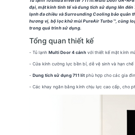
Tủ lạnh Toshiba Inverter 711 lít Multi Door GR-R
đại, mặt kính tinh tế và dung tích sử dụng lên đến
lạnh đa chiều và Surrounding Cooling bảo quản th
hương vị, bộ lọc khử mùi PureAir Turbo™, cùng loạt
trong quá trình sử dụng.
Tổng quan thiết kế
- Tủ lạnh
Multi Door 4 cánh
với thiết kế mặt kính m
- Cửa kính cường lực bền bỉ, dễ vệ sinh và hạn chế 
-
Dung tích sử dụng 711 lít
phù hợp cho các gia đìn
- Các khay ngăn bằng kính chịu lực cao cấp, cho p