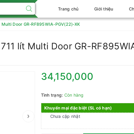
Trang chủ
Giới thiệu
Ch
 lít Multi Door GR-RF895WIA-PGV(22)-XK
r 711 lít Multi Door GR-RF895W
34,150,000
Tình trạng:
Còn hàng
Khuyến mại đặc biệt (SL có hạn)
›
Chưa cập nhật