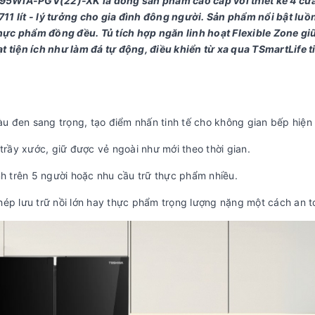
F895WIA-PGV(22)-XK là dòng sản phẩm cao cấp với thiết kế 4 cử
 711 lít - lý tưởng cho gia đình đông người. Sản phẩm nổi bật luồ
ực phẩm đồng đều. Tủ tích hợp ngăn linh hoạt Flexible Zone gi
 tiện ích như làm đá tự động, điều khiển từ xa qua TSmartLife ti
àu đen sang trọng, tạo điểm nhấn tinh tế cho không gian bếp hiện 
trầy xước, giữ được vẻ ngoài như mới theo thời gian.
h trên 5 người hoặc nhu cầu trữ thực phẩm nhiều.
hép lưu trữ nồi lớn hay thực phẩm trọng lượng nặng một cách an t