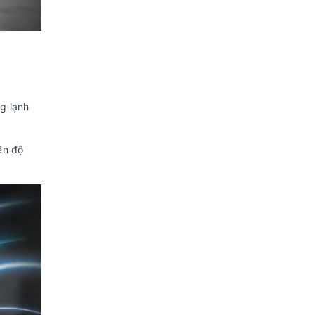
ng lạnh
ên độ