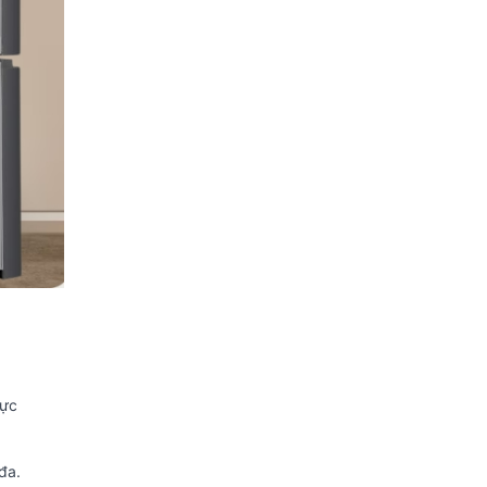
hực
đa.