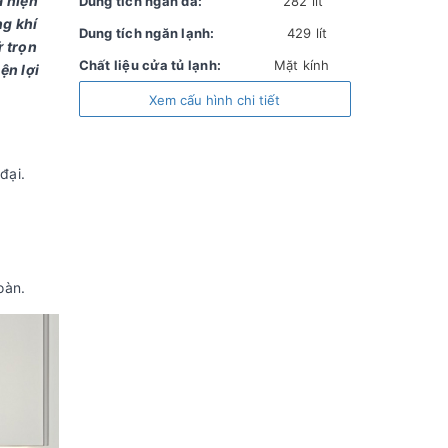
a hiện
Dung tích ngăn đá:
282 lít
ng khí
Dung tích ngăn lạnh:
429 lít
ữ trọn
Chất liệu cửa tủ lạnh:
Mặt kính
ện lợi
Chất liệu khay ngăn lạnh:
Kính chịu lực
Xem cấu hình chi tiết
Chất liệu ống
Ống dẫn gas bằng Sắt và
dẫn gas, dàn
Đồng - Lá tản nhiệt bằng
đại.
lạnh:
Nhôm
Năm ra mắt:
2025
Sản xuất tại:
Trung Quốc
Mức tiêu thụ điện năng
oàn.
Công suất tiêu thụ công bố
580
theo TCVN:
kWh/năm
Công nghệ tiết kiệm điện:
Chế độ kỳ nghỉ
tiết kiệm điện Origin Inverter