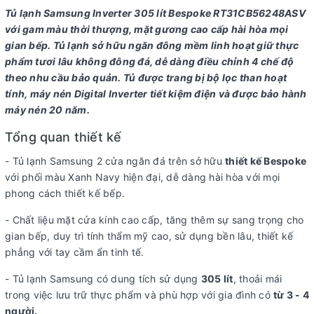
Tủ lạnh Samsung Inverter 305 lít Bespoke RT31CB56248ASV
Công nghệ làm lạnh:
Công nghệ làm lạnh vòm All-around
với gam màu thời thượng, mặt gương cao cấp hài hòa mọi
Công nghệ làm lạnh
Cooling giúp kiểm soát chặt chẽ sự thay
gian bếp. Tủ lạnh sở hữu ngăn đông mềm linh hoạt giữ thực
Power Cool
đổi nhiệt độ
phẩm tươi lâu không đông đá, dễ dàng điều chỉnh 4 chế độ
Công nghệ bảo quản thực
Ngăn đông mềm linh hoạt 4 chế độ
theo nhu cầu bảo quản. Tủ được trang bị bộ lọc than hoạt
phẩm:
Optimal Fresh+
tính, máy nén Digital Inverter tiết kiệm điện và được bảo hành
Công nghệ kháng khuẩn, khử mùi:
Bộ lọc than hoạt tính
máy nén 20 năm.
Tổng quan thiết kế
Tiện ích
- Tủ lạnh Samsung 2 cửa ngăn đá trên sở hữu
thiết kế Bespoke
Tiện ích:
Tăng không gian lưu trữ nhờ công nghệ SpaceMax Quản
với phối màu Xanh Navy hiện đại, dễ dàng hài hòa với mọi
lí thông minh SmartThings Hộp đá xoay di động
phong cách thiết kế bếp.
- Chất liệu mặt cửa kính cao cấp, tăng thêm sự sang trọng cho
Thông tin lắp đặt
gian bếp, duy trì tính thẩm mỹ cao, sử dụng bền lâu, thiết kế
phẳng với tay cầm ẩn tinh tế.
Kích thước - Khối
Cao 171.5 cm - Ngang 60 cm - Sâu 64.7 cm -
lượng:
Nặng 57 kg
- Tủ lạnh Samsung có dung tích sử dụng
305 lít
, thoải mái
Hãng:
trong việc lưu trữ thực phẩm và phù hợp với gia đình có
Samsung.
từ 3 - 4
Xem thông tin hãng
người.