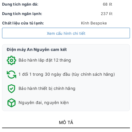
Dung tích ngăn đá:
68 lít
Dung tích ngăn lạnh:
237 lít
Chất liệu cửa tủ lạnh:
Kính Bespoke
Chất liệu khay ngăn lạnh:
Kính chịu lực
Xem cấu hình chi tiết
Chất liệu ống dẫn gas,
Ống dẫn gas bằng Đồng - Lá tản nhiệt
dàn lạnh:
bằng Nhôm
Điện máy An Nguyễn cam kết
Năm ra mắt:
2023
Bảo hành lắp đặt 12 tháng
Sản xuất tại:
Thái Lan
1 đổi 1 trong 30 ngày đầu (tùy chính sách hãng)
Mức tiêu thụ điện năng
Bảo hành thiết bị chính hãng
Công suất tiêu thụ công bố theo TCVN:
374 kWh/năm
Nguyên đai, nguyên kiện
Công nghệ tiết kiệm điện:
Digital
Công nghệ SmartThings AI
Inverter
Energy
MÔ TẢ
Công nghệ bảo quản và làm lạnh