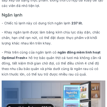
sắp xếp đa dạng thực phẩm. Đồng thời có hộp đá xoay để tạo
các viên đá nhỏ tiện lợi.
Ngăn lạnh
- Chiếc tủ lạnh này có dung tích ngăn lạnh
237 lít.
- Khay ngăn lạnh được làm bằng kính chịu lực dày dặn, chắc
chắn, hạn chế rạn nứt, có thể đặt được thực phẩm với khối
lượng khác nhau lên trên khay.
- Phía trên cùng của ngăn lạnh có
ngăn đông mềm linh hoạt
Optimal Fresh+
hỗ trợ bảo quản thịt cá tươi mà không cần rã
đông, tiết kiệm thời gian chờ đợi, có thể điều chỉnh 4 chế độ
theo nhu cầu bảo quản và phía dưới cùng là ngăn rau củ có
kích thước lớn, có thể lưu trữ được nhiều rau củ quả.