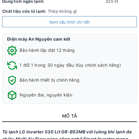
Dung tích ngăn lạnh:
320 lít
Chất liệu cửa tủ lạnh:
Thép không gỉ
Chất liệu khay ngăn lạnh:
Kính chịu lực
Xem cấu hình chi tiết
Chất liệu ống dẫn gas,
Ống dẫn gas bằng Nhôm - Lá tản nhiệt
dàn lạnh:
bằng Nhôm
Điện máy An Nguyễn cam kết
Năm ra mắt:
2022
Bảo hành lắp đặt 12 tháng
Sản xuất tại:
Trung Quốc
1 đổi 1 trong 30 ngày đầu (tùy chính sách hãng)
Mức tiêu thụ điện năng
Bảo hành thiết bị chính hãng
Công suất tiêu thụ công bố theo TCVN:
54191 kWh/năm
Nguyên đai, nguyên kiện
Công nghệ tiết kiệm điện:
Smart Inverter
Công nghệ bảo quản và làm lạnh
MÔ TẢ
Công nghệ làm lạnh:
Luồng khí lạnh đa chiều Multi Air Flow
Tủ lạnh LG Inverter 530 Lít GR-B53MB với luồng khí lạnh đa
Công nghệ bảo quản thực phẩm:
Ngăn rau củ Big Fresh Zone
chiều Multi Air Flow cùng công nghệ Smart Inverter mang