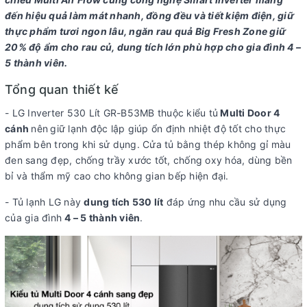
đến hiệu quả làm mát nhanh, đồng đều và tiết kiệm điện, giữ
Công nghệ kháng khuẩn, khử mùi:
Bộ lọc than hoạt tính
thực phẩm tươi ngon lâu, ngăn rau quả Big Fresh Zone giữ
20% độ ẩm cho rau củ, dung tích lớn phù hợp cho gia đình 4 –
Tiện ích
5 thành viên.
Tiện ích:
Chẩn đoán lỗi thông minh Smart Diagnosis
Tổng quan thiết kế
- LG Inverter 530 Lít GR-B53MB thuộc kiểu tủ
Multi Door 4
Thông tin lắp đặt
cánh
nên
giữ lạnh độc lập giúp ổn định nhiệt độ tốt cho thực
phẩm bên trong khi sử dụng. Cửa tủ bằng thép không gỉ màu
Kích thước - Khối
Cao 178.7 cm - Ngang 83.5 cm - Sâu 73.4 cm -
đen sang đẹp, chống trầy xước tốt, chống oxy hóa, dùng bền
lượng:
Nặng 104 kg
bỉ và thẩm mỹ cao cho không gian bếp hiện đại.
Hãng:
LG.
Xem thông tin hãng
- Tủ lạnh LG này
dung tích 530 lít
đáp ứng nhu cầu sử dụng
của gia đình
4 – 5 thành viên
.