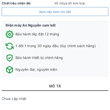
Chất liệu chân đế:
Vỏ nhựa lõi kim loại
Chất liệu viền tivi:
Nhựa
Xem cấu hình chi tiết
Nơi sản xuất:
Indonesia
Điện máy An Nguyễn cam kết
Năm ra mắt:
2025
Bảo hành lắp đặt 12 tháng
Công nghệ hình ảnh
1 đổi 1 trong 30 ngày đầu (tùy chính sách hãng)
Công
Dynamic
FilmMaker
4K Super
Giảm độ trễ
4K
10
nghệ
Tone
Mode
Upscaling
chơi game
Expression
chế
Bảo hành thiết bị chính hãng
hình
Mapping
Auto Low
Enhancer
độ
ảnh:
Latency
hình
Nguyên đai, nguyên kiện
HLG
Mode (ALLM)
ảnh
HDR10
Chế độ game
HGiG
MÔ TẢ
Bộ xử lý:
Bộ xử lý α7 AI Processor 4K Gen8
Tần số quét thực:
60 Hz
Chưa cập nhật