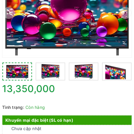
‹
›
13,350,000
Tình trạng:
Còn hàng
Khuyến mại đặc biệt (SL có hạn)
Chưa cập nhật