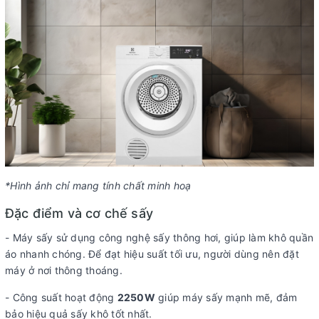
Kích thước - Khối
Cao 85 cm - Ngang 60 cm - Sâu 60.5 cm -
lượng:
Nặng 28.6 kg
Chiều dài ống thoát khí:
195 cm
Hãng:
Electrolux.
Xem thông tin hãng
*Hình ảnh chỉ mang tính chất minh hoạ
Đặc điểm và cơ chế sấy
- Máy sấy sử dụng công nghệ sấy thông hơi, giúp làm khô quần
áo nhanh chóng. Để đạt hiệu suất tối ưu, người dùng nên đặt
máy ở nơi thông thoáng.
- Công suất hoạt động
2250W
giúp máy sấy mạnh mẽ, đảm
bảo hiệu quả sấy khô tốt nhất.