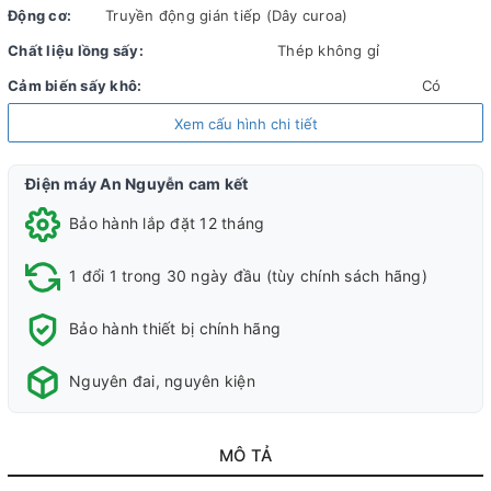
Động cơ:
Truyền động gián tiếp (Dây curoa)
Chất liệu lồng sấy:
Thép không gỉ
Cảm biến sấy khô:
Có
Chất liệu vỏ máy:
Thép sơn tĩnh điện
Xem cấu hình chi tiết
Chất liệu cửa:
Nhựa 1 lớp
Điện máy An Nguyễn cam kết
Dòng sản phẩm:
2024
Bảo hành lắp đặt 12 tháng
Sản xuất tại:
Thái Lan
1 đổi 1 trong 30 ngày đầu (tùy chính sách hãng)
Mức tiêu thụ điện năng
Bảo hành thiết bị chính hãng
Nhiệt độ sấy tối đa:
Từ 70 - 80°C
Công suất tiêu thụ:
2250W
Nguyên đai, nguyên kiện
Chương trình - Công nghệ sấy
MÔ TẢ
Chương
Đồ
Đồ
Đồ
Đồ
Bộ đồ
Vải
Diệt
Đồ
Tiết
Đồ