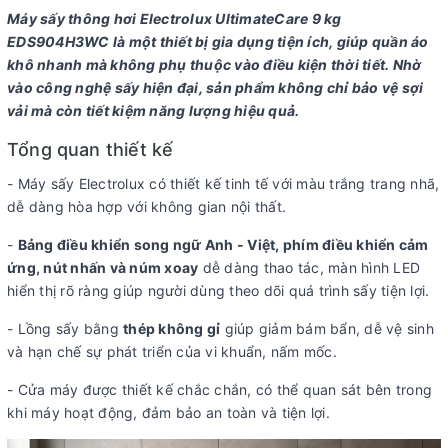
trình:
mỏng
len
dễ
hỗn
giường
tổng
khuẩn
cottons
kiệm
jeans/den
Máy sấy thông hơi Electrolux UltimateCare 9 kg
là
hợp
hợp
(đồ
EDS904H3WC là một thiết bị gia dụng tiện ích, giúp quần áo
ủi
cottons)
khô nhanh mà không phụ thuộc vào điều kiện thời tiết. Nhờ
vào công nghệ sấy hiện đại, sản phẩm không chỉ bảo vệ sợi
Công
ReverseTumbling
Cảm biến
ColourCare
Công nghệ sấy
vải mà còn tiết kiệm năng lượng hiệu quả.
nghệ:
sấy đảo chiều
thông minh
bảo vệ màu
diệt khuẩn
chống nhăn
Smart Sensor
sắc quần áo
Hygiene Care
Tổng quan thiết kế
- Máy sấy Electrolux có thiết kế tinh tế với màu trắng trang nhã,
Bảng điều khiển và Tiện ích
dễ dàng hòa hợp với không gian nội thất.
Bảng điều
Song ngữ Anh - Việt, phím điều khiển cảm ứng, nút
-
Bảng điều khiển song ngữ Anh - Việt, phím điều khiển cảm
khiển:
nhấn, núm xoay, có màn hình hiển thị
ứng, nút nhấn và núm xoay
dễ dàng thao tác, màn hình LED
hiển thị rõ ràng giúp người dùng theo dõi quá trình sấy tiện lợi.
Tiện
Tăng cường
Khóa
Chuông
Điều
Tạm
Tự khởi
Điều
Điều
ích:
chống nhăn
trẻ em
báo lấy
chỉnh
dừng
động lại
chỉnh
chỉnh
- Lồng sấy bằng
thép không gỉ
giúp giảm bám bẩn, dễ vệ sinh
Extra
Hẹn
quần áo
mức
thêm
khi có
nhiệt
thời
và hạn chế sự phát triển của vi khuẩn, nấm mốc.
Anticrease
giờ sấy
khi kết
độ
quần
điện
độ
gian
thúc
áo
- Cửa máy được thiết kế chắc chắn, có thể quan sát bên trong
khi máy hoạt động, đảm bảo an toàn và tiện lợi.
Thông tin lắp đặt