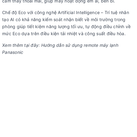
cảm thấy thoải mái, giúp máy hoạt động êm ái, bền bỉ.
gió:
tay
Chế độ Eco với công nghệ Artificial Intelligence – Trí tuệ nhân
Công nghệ làm lạnh nhanh:
Powerful
tạo AI có khả năng kiểm soát nhận biết về môi trường trong
Tiện ích
Chế độ làm lạnh nhanh
phòng giúp tiết kiệm năng lượng tối ưu, tự động điều chỉnh về
Chế độ ngủ đêm Sleep cho người già, trẻ nhỏ
mức Eco dựa trên điều kiện tải nhiệt và công suất điều hòa.
Thiết kế BIG FLAP điều chỉnh gió tốt hơn
Xem thêm tại đây: Hướng dẫn sử dụng remote máy lạnh
Hẹn giờ bật tắt máy
Panasonic
Tự khởi động lại khi có điện
Điều khiển từ xa không dây LCD
Tích hợp Wi-Fi và ứng dụng Comfort Cloud
Loại Gas:
R32
Chất liệu dàn tản nhiệt:
Dàn tảng nhiệt xanh chống ăn mòn
Kích thước – Khối lượng
Dài 76.5 cm – Cao 29 cm – Dày 21.4 cm –
dàn lạnh:
Nặng 9 kg
Kích thước – Khối lượng
Dài 82.4 cm – Cao 61.9 cm – Dày 29.9 cm
dàn nóng
– Nặng 29 kg.