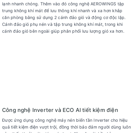
Xuất xứ:
Malaysia
lạnh nhanh chóng. Thêm vào đó công nghệ AEROWINGS tập
trung không khí mát để lưu thông khí nhanh và xa hơn khắp
Năm ra mắt :
Đang cập nhật
căn phòng bằng sử dụng 2 cánh đảo gió và động cơ độc lập.
Thời gian bảo hành dàn lạnh:
12 tháng
Cánh đảo gió phụ nén và tập trung không khí mát, trong khi
Thời gian bảo hành dàn nóng:
Máy nén 12 năm
cánh đảo gió bên ngoài giúp phân phối lưu lượng gió xa hơn.
Địa điểm bảo hành:
Toàn Quốc
Loại máy lạnh:
Máy lạnh 1 chiều (chỉ làm lạnh)
Kiểu dáng:
Máy lạnh treo tường
Công suất:
2 HP – 18.000 BTU
Phạm vi làm lạnh
Từ 20m² – 30m²
Độ ồn trung bình:
51 dB
Tiêu thụ điện:
5.2 kW
Công nghệ tiết kiệm điện:
Inverter, ECO tích hợp A.I
Công nghệ Inverter và ECO Al tiết kiệm điện
Lọc bụi, kháng khuẩn, khử
Nanoe-X diệt khuẩn, khử mùi, duy trì
Được ứng dụng công nghệ máy nén biến tần Inverter cho hiệu
mùi:
độ ẩm
quả tiết kiệm điện vượt trội, đồng thời bảo đảm người dùng luôn
Chế độ
Điều khiển lên xuống tự động, Tùy chỉnh trái phải tằng