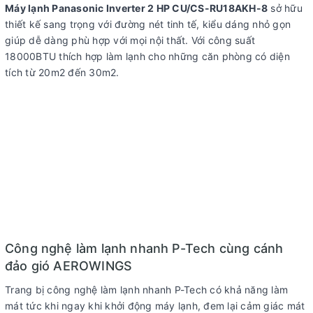
Máy lạnh Panasonic Inverter 2 HP CU/CS-RU18AKH-8
sở hữu
Tiện ích
Chế độ làm lạnh nhanh
thiết kế sang trọng với đường nét tinh tế, kiểu dáng nhỏ gọn
Chế độ ngủ đêm Sleep cho người già, trẻ nhỏ
giúp dễ dàng phù hợp với mọi nội thất. Với công suất
Thiết kế BIG FLAP điều chỉnh gió tốt hơn
18000BTU thích hợp làm lạnh cho những căn phòng có diện
Hẹn giờ bật tắt máy
tích từ 20m2 đến 30m2.
Tự khởi động lại khi có điện
Điều khiển từ xa không dây LCD
Tích hợp Wi-Fi và ứng dụng Comfort Cloud
Loại Gas:
R32
Chất liệu dàn tản nhiệt:
Dàn tảng nhiệt xanh chống ăn mòn
Kích thước – Khối lượng
Dài 76.5 cm – Cao 29 cm – Dày 21.4 cm –
dàn lạnh:
Nặng 9 kg
Kích thước – Khối lượng
Dài 82.4 cm – Cao 61.9 cm – Dày 29.9 cm
dàn nóng
– Nặng 29 kg.
Công nghệ làm lạnh nhanh P-Tech cùng cánh
Model:
CU/CS-RU18AKH-8
đảo gió AEROWINGS
Màu sắc:
Trắng
Trang bị công nghệ làm lạnh nhanh P-Tech có khả năng làm
Nhà sản xuất:
Panasonic
mát tức khi ngay khi khởi động máy lạnh, đem lại cảm giác mát