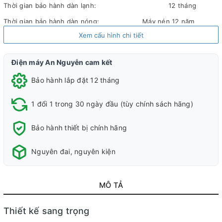
Thời gian bảo hành dàn lạnh:
12 tháng
Thời gian bảo hành dàn nóng:
Máy nén 12 năm
Xem cấu hình chi tiết
Địa điểm bảo hành:
Toàn Quốc
Loại máy lạnh:
Máy lạnh 1 chiều (chỉ làm lạnh)
Điện máy An Nguyễn cam kết
Kiểu dáng:
Máy lạnh treo tường
Bảo hành lắp đặt 12 tháng
Công suất:
2 HP – 18.000 BTU
Phạm vi làm lạnh
Từ 20m² – 30m²
1 đổi 1 trong 30 ngày đầu (tùy chính sách hãng)
Độ ồn trung bình:
51 dB
Bảo hành thiết bị chính hãng
Tiêu thụ điện:
5.2 kW
Công nghệ tiết kiệm điện:
Inverter, ECO tích hợp A.I
Nguyên đai, nguyên kiện
Lọc bụi, kháng khuẩn, khử
Nanoe-X diệt khuẩn, khử mùi, duy trì
mùi:
độ ẩm
MÔ TẢ
Chế độ
Điều khiển lên xuống tự động, Tùy chỉnh trái phải tằng
gió:
tay
Thiết kế sang trọng
Công nghệ làm lạnh nhanh:
Powerful