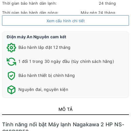
Thời gian bảo hành dàn lạnh:
24 tháng
Thời gian bảo hành dàn nóng:
Máy nén 24 tháng
Xem cấu hình chi tiết
Địa điểm bảo hành:
Toàn Quốc
Loại máy lạnh:
Máy lạnh 1 chiều (chỉ làm lạnh)
Điện máy An Nguyễn cam kết
Kiểu dáng:
Máy lạnh treo tường
Bảo hành lắp đặt 12 tháng
Công suất:
2 HP
Công suất làm lạnh:
18.000 BTU
1 đổi 1 trong 30 ngày đầu (tùy chính sách hãng)
Phạm vi làm lạnh
Từ 20 – 25m2
Bảo hành thiết bị chính hãng
Độ ồn dàn nóng:
52 db
Tiêu thụ điện:
1790W
Nguyên đai, nguyên kiện
Công nghệ tiết kiệm điện:
Không có
Lọc bụi, kháng khuẩn, khử mùi:
Đang cập nhật
MÔ TẢ
Chế độ gió:
Đang cập nhật
Tính năng nổi bật Máy lạnh Nagakawa 2 HP NS-
Công nghệ làm lạnh nhanh:
Turbo Mode