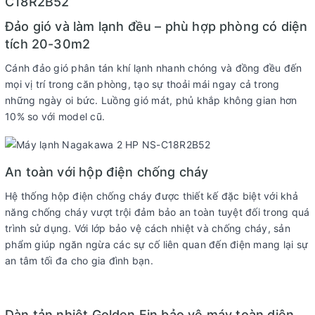
C18R2B52
Tiện ích:
Đang cập nhật
Đảo gió và làm lạnh đều – phù hợp phòng có diện
Chất liệu dàn tản
Dàn trao đổi nhiệt chống ăn mòn GoldFin, giúp
tích 20-30m2
nhiệt:
bảo vệ máy bền bỉ
Cánh đảo gió phân tán khí lạnh nhanh chóng và đồng đều đến
Nhãn năng lượng:
1 sao
mọi vị trí trong căn phòng, tạo sự thoải mái ngay cả trong
Loại Gas:
R32
những ngày oi bức. Luồng gió mát, phủ khắp không gian hơn
Kích thước ống đồng:
6/12
10% so với model cũ.
Dòng điện vào:
Đang cập nhật
Kích thước – Khối lượng dàn
Rộng 97cm x Cao 31cm x Sâu 23cm –
An toàn với hộp điện chống cháy
lạnh:
12.4 Kg
Hệ thống hộp điện chống cháy được thiết kế đặc biệt với khả
Kích thước – Khối lượng
Rộng 80cm x Cao 55cm x Sâu 30.2cm –
năng chống cháy vượt trội đảm bảo an toàn tuyệt đối trong quá
dàn nóng
31.5 Kg.
trình sử dụng. Với lớp bảo vệ cách nhiệt và chống cháy, sản
Model:
NS-C18R2B52
phẩm giúp ngăn ngừa các sự cố liên quan đến điện mang lại sự
Màu sắc:
Trắng
an tâm tối đa cho gia đình bạn.
Nhà sản xuất:
Nakagawa
Xuất xứ:
Malaysia.
Dàn tản nhiệt Golden Fin bảo vệ máy toàn diện