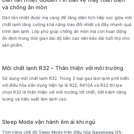
Năm ra mắt :
2025
và chống ăn mòn
Thời gian bảo hành dàn lạnh:
24 tháng
Dàn tản nhiệt được mạ vàng để tăng diện tích tiếp xúc giữa môi
Thời gian bảo hành dàn nóng:
Máy nén 24 tháng
chất lạnh tăng cường khả năng trao đổi nhiệt và đẩy nhanh quá
trình làm lạnh. Lớp phủ giúp chống ăn mòn mà còn hoạt động
Địa điểm bảo hành:
Toàn Quốc
ổn định trong thời gian dài độ bền cao nên kéo dài tuổi thọ cho
Loại máy lạnh:
Máy lạnh 1 chiều (chỉ làm lạnh)
sản phẩm.
Kiểu dáng:
Máy lạnh treo tường
Công suất:
2 HP
Môi chất lạnh R32 – Thân thiện với môi trường
Công suất làm lạnh:
18.000 BTU
Sử dụng môi chất lạnh R32. Trong 3 loại gas làm lạnh phổ biến
Phạm vi làm lạnh
Từ 20 – 25m2
với điều hòa dân dụng hiện tại là R22, R410A và R32 thì lựa
Độ ồn dàn nóng:
52 db
chọn R32 là thân thiện với môi trường tốt nhất, tiết kiệm năng
lượng và hiệu suất làm lạnh cao.
Tiêu thụ điện:
1790W
Công nghệ tiết kiệm điện:
Không có
Lọc bụi, kháng khuẩn, khử mùi:
Đang cập nhật
Sleep Mode vận hành êm ái khi ngủ
Chế độ gió:
Đang cập nhật
Tính năng chế độ Sleep Mode trên điều hòa Nagakawa NS-