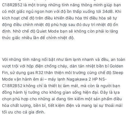
Công nghệ làm lạnh nhanh:
Turbo Mode
C18R2B52 là một trong những tính năng thông minh giúp bạn
có một giấc ngủ ngon hơn với độ ồn thấp xuống tới 34dB. Khi
Tiện ích:
Đang cập nhật
kích hoạt chế độ trên điều khiển điều hòa thì điều hòa sẽ tự
Chất liệu dàn tản
Dàn trao đổi nhiệt chống ăn mòn GoldFin, giúp
động điều chỉnh nhiệt độ phù hợp sau đó duy trì nhiệt độ ổn
nhiệt:
bảo vệ máy bền bỉ
định. Nhờ chế độ Quiet Mode bạn sẽ không còn phải lo lắng
thức giấc nhiều lần để chỉnh nhiệt độ.
Nhãn năng lượng:
1 sao
Loại Gas:
R32
Kích thước ống đồng:
6/12
Với những tính năng nổi bật như làm lạnh nhanh và đều, an toàn
Dòng điện vào:
Đang cập nhật
vượt trội với hộp điện chống cháy, dàn tản nhiệt bền bỉ Golden
Fin, sử dụng gas R32 thân thiện môi trường cùng chế độ Sleep
Kích thước – Khối lượng dàn
Rộng 97cm x Cao 31cm x Sâu 23cm –
Mode vận hành êm ái – máy lạnh Nagakawa 2 HP NS-
lạnh:
12.4 Kg
C18R2B52 không chỉ là thiết bị làm mát, mà còn là người bạn
Kích thước – Khối lượng
Rộng 80cm x Cao 55cm x Sâu 30.2cm –
đồng hành lý tưởng cho không gian sống hiện đại. Đây là lựa
dàn nóng
31.5 Kg.
chọn phù hợp cho những ai đang tìm kiếm một sản phẩm điều
hòa chất lượng, bền bỉ, tiết kiệm điện và mang lại sự thoải mái
tối ưu cho cả gia đình.