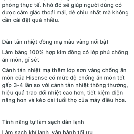
Xuất xứ:
Thái Lan
phòng thực tế. Nhờ đó sẽ giúp người dùng có
được cảm giác thoải mái, dễ chịu nhất mà không
Năm ra mắt :
2024
cần cài đặt quá nhiều.
Thời gian bảo hành dàn lạnh:
24 tháng
Thời gian bảo hành dàn nóng:
Máy nén 6 năm
Dàn tản nhiệt đồng mạ màu vàng nổi bật
Địa điểm bảo hành:
Toàn Quốc
Làm bằng 100% hợp kim đồng có lớp phủ chống
Loại máy lạnh:
Máy lạnh 1 chiều (chỉ làm lạnh)
ăn mòn, gỉ sét
Kiểu dáng:
Máy lạnh treo tường
Cánh tản nhiệt mạ thêm lớp sơn vàng chống ăn
Công suất:
2 HP
mòn của Hisense có mức độ chống ăn mòn tốt
Công suất làm lạnh:
≤ 18000 BTU
gấp 3-4 lần so với cánh tản nhiệt thông thường,
Phạm vi làm lạnh
Từ 25 đến 30m²
hiệu quả trao đổi nhiệt cao hơn, tiết kiệm điện
năng hơn và kéo dài tuổi thọ của máy điều hòa.
Độ ồn dàn lạnh
Đang cập nhật
Độ ồn dàn nóng
Đang cập nhật
Tiêu thụ điện:
Đang cập nhật
Tính năng tự làm sạch dàn lạnh
Công nghệ tiết kiệm điện:
Không có
Làm sạch khí lạnh, vận hành tối ưu