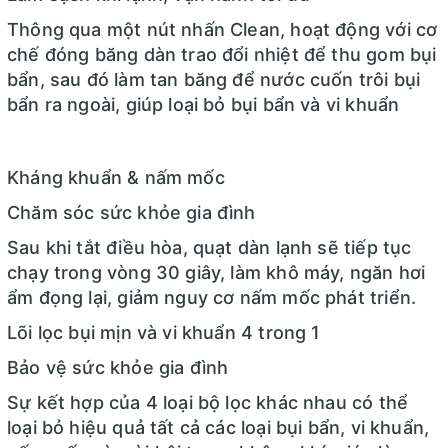
Lọc bụi, kháng khuẩn,
Bộ lọc Ion bạc, Bộ lọc Catechin, Bộ lọc khử
Thông qua một nút nhấn Clean, hoạt động với cơ
khử mùi:
mùi, Bộ lọc HEPA
chế đóng băng dàn trao đổi nhiệt để thu gom bụi
Chế độ gió:
Lên – Xuống
bẩn, sau đó làm tan băng để nước cuốn trôi bụi
Công nghệ làm lạnh nhanh:
Fast Cooling
bẩn ra ngoài, giúp loại bỏ bụi bẩn và vi khuẩn
Tiện
Tự làm sạch, Chức năng I FEEL, Chế độ ngủ Sleep Mode,
ích:
Công nghệ Fuzzy Logic
Kháng khuẩn & nấm mốc
Hiển thị nhiệt độ trên dàn lạnh
Chất liệu dàn tản nhiệt:
Dàn tản nhiệt đồng mạ màu vàng nổi bật
Chăm sóc sức khỏe gia đình
Nhãn năng lượng:
Đang cập nhật
Sau khi tắt điều hòa, quạt dàn lạnh sẽ tiếp tục
chạy trong vòng 30 giây, làm khô máy, ngăn hơi
Loại Gas:
R-32
ẩm đọng lại, giảm nguy cơ nấm mốc phát triển.
Kích thước ống đồng:
Đang cập nhật
Lõi lọc bụi mịn và vi khuẩn 4 trong 1
Dòng điện vào:
Đang cập nhật
Bảo vệ sức khỏe gia đình
Kích thước – Khối lượng dàn lạnh:
Đang cập nhật
Kích thước – Khối lượng dàn nóng:
Đang cập nhật.
Sự kết hợp của 4 loại bộ lọc khác nhau có thể
loại bỏ hiệu quả tất cả các loại bụi bẩn, vi khuẩn,