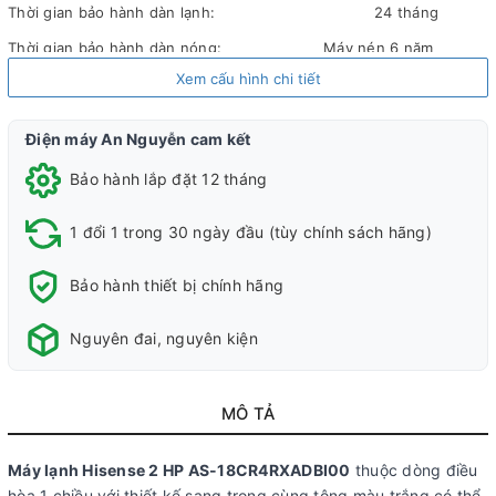
Thời gian bảo hành dàn lạnh:
24 tháng
Thời gian bảo hành dàn nóng:
Máy nén 6 năm
Xem cấu hình chi tiết
Địa điểm bảo hành:
Toàn Quốc
Loại máy lạnh:
Máy lạnh 1 chiều (chỉ làm lạnh)
Điện máy An Nguyễn cam kết
Kiểu dáng:
Máy lạnh treo tường
Bảo hành lắp đặt 12 tháng
Công suất:
2 HP
Công suất làm lạnh:
≤ 18000 BTU
1 đổi 1 trong 30 ngày đầu (tùy chính sách hãng)
Phạm vi làm lạnh
Từ 25 đến 30m²
Bảo hành thiết bị chính hãng
Độ ồn dàn lạnh
Đang cập nhật
Độ ồn dàn nóng
Đang cập nhật
Nguyên đai, nguyên kiện
Tiêu thụ điện:
Đang cập nhật
Công nghệ tiết kiệm điện:
Không có
MÔ TẢ
Lọc bụi, kháng khuẩn,
Bộ lọc Ion bạc, Bộ lọc Catechin, Bộ lọc khử
khử mùi:
mùi, Bộ lọc HEPA
Máy lạnh Hisense 2 HP AS-18CR4RXADBI00
thuộc dòng điều
hòa 1 chiều với thiết kế sang trọng cùng tông màu trắng có thể