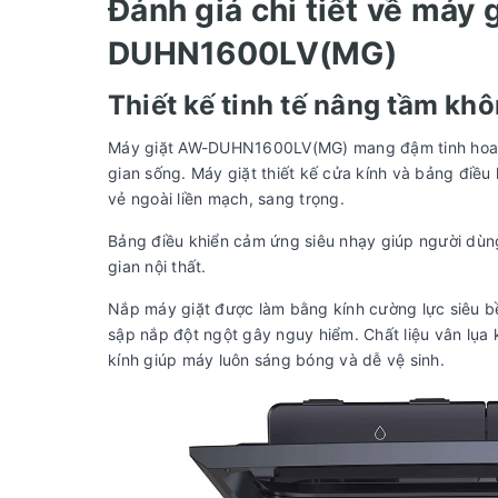
Đánh giá chi tiết về máy 
DUHN1600LV(MG)
Thiết kế tinh tế nâng tầm kh
Máy giặt AW-DUHN1600LV(MG) mang đậm tinh hoa thi
gian sống. Máy giặt thiết kế cửa kính và bảng điề
vẻ ngoài liền mạch, sang trọng.
Bảng điều khiển cảm ứng siêu nhạy giúp người dùn
gian nội thất.
Nắp máy giặt được làm bằng kính cường lực siêu bền
sập nắp đột ngột gây nguy hiểm. Chất liệu vân lụ
kính giúp máy luôn sáng bóng và dễ vệ sinh.