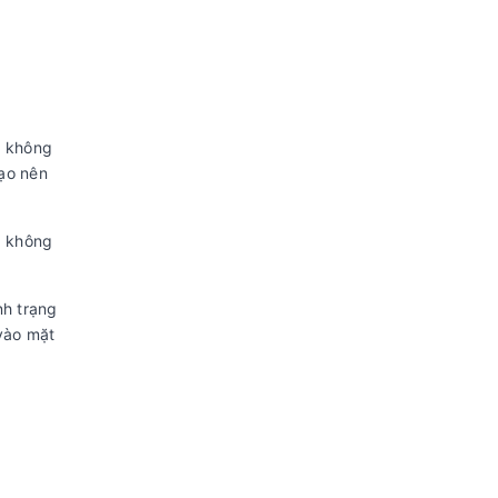
Trọng lượng sản phẩm: 46,5kg
Nguồn điện áp: 220V - 240V/50Hz
Xuất xứ & Bảo hành
Năm ra mắt: 2024
o không
Thương hiệu: Toshiba
tạo nên
Xuất xứ thương hiệu: Nhật Bản
Sản xuất tại: Trung Quốc
à không
Bảo hành: 24 tháng
nh trạng
vào mặt