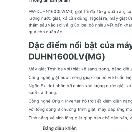
Thông tin sản phẩm
AW-DUHN1600LV(MG) giặt tối đa 15kg quần áo, cửa
lượng nước giặt, xả cần dùng. Ngoài ra, máy giặt 
thấm sâu vào sợi vải giúp loại bỏ nhiều vết bẩn kh
quả cho quần áo.
Đặc điểm nổi bật của máy
DUHN1600LV(MG)
Máy giặt Toshiba với thiết kế sang trọng, bảng điề
Công nghệ giặt nước nóng giúp loại bỏ vi khuẩn hiệ
Ngăn Ex-dot phân bổ chính xác lượng nước giặt xả t
suốt cả tháng.
Công nghệ Origin Inverter hỗ trợ tiết kiệm điện năn
Với tổng cộng 8 chương trình giặt, máy đáp ứng mọ
Tính năng vệ sinh lồng giặt giúp hạn chế cặn bẩn,