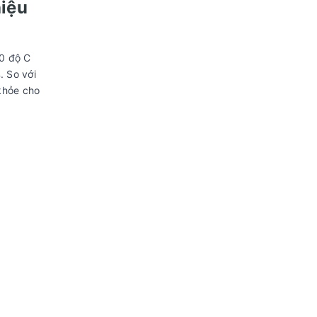
hiệu
60 độ C
. So với
khỏe cho