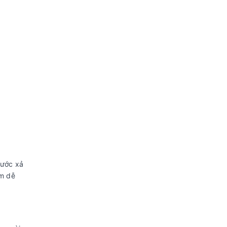
nước xả
ơm dễ