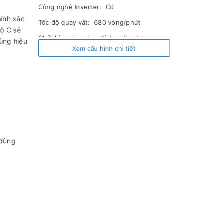
Công nghệ Inverter: Có
ính xác
Tốc độ quay vắt: 680 vòng/phút
độ C sẽ
Chất liệu nắp máy: Kính cường lực
rùng hiệu
Xem cấu hình chi tiết
Chất liệu lồng giặt: Thép không gỉ
Màn hình hiển thị: LED
Màu sắc: Xám Morandi
Mức tiêu thụ điện năng
Công suất: 1.550W
Điện năng tiêu thụ: 7.9 Wh/kg
 dùng
Tiết kiệm điện: Origin Inverter
Công nghệ
Công nghệ giặt: Giặt nước nóng, Ex-dot,
Greatwaves, Ultra Fine Bubble
Số lượng chương trình: 8