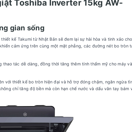
giặt Toshiba Inverter 15kg AW-
ông gian sống
ết kế Takumi từ Nhật Bản sẽ đem lại sự hài hòa và tinh xảo ch
u khiển cảm ứng trên cùng một mặt phẳng, các đường nét bo tròn 
g thao tác dễ dàng, đồng thời tăng thêm tính thẩm mỹ cho máy v
 với thiết kế bo tròn hiện đại và hỗ trợ đóng chậm, ngăn ngừa tì
a không chỉ tăng độ bền mà còn hạn chế nước và dấu vân tay bám 