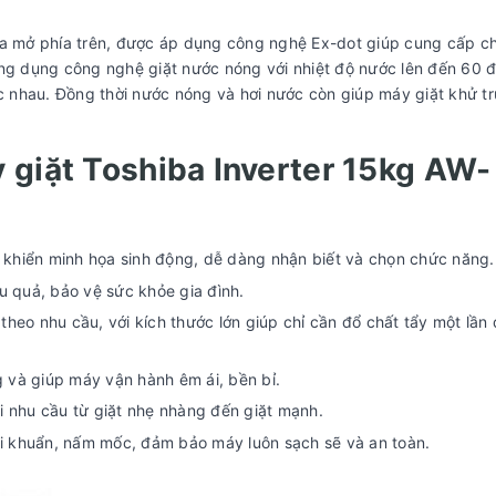
 mở phía trên, được áp dụng công nghệ Ex-dot giúp cung cấp ch
ứng dụng công nghệ giặt nước nóng với nhiệt độ nước lên đến 60 
ác nhau. Đồng thời nước nóng và hơi nước còn giúp máy giặt khử t
 giặt Toshiba Inverter 15kg AW-
u khiển minh họa sinh động, dễ dàng nhận biết và chọn chức năng.
u quả, bảo vệ sức khỏe gia đình.
heo nhu cầu, với kích thước lớn giúp chỉ cần đổ chất tẩy một lần
g và giúp máy vận hành êm ái, bền bỉ.
i nhu cầu từ giặt nhẹ nhàng đến giặt mạnh.
 vi khuẩn, nấm mốc, đảm bảo máy luôn sạch sẽ và an toàn.