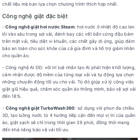
chất liệu mà bạn lựa chọn chương trình thích hợp nhất.
Công nghệ giặt đặc biệt
-
Công nghệ giặt hơi nước Steam
: hơi nước ở nhiệt độ cao len
lỏi vào sâu trong sợi vải, đánh bay các vết bẩn cứng đầu bám
trên mặt vải, tiêu diệt vi khuẩn, các chất gây dị ứng, giúp đảm
bảo an toàn cho sức khỏe của cả gia đình và hỗ trợ giảm nhăn
cho quần áo.
- Công nghệ AI DD: với trí tuệ nhân tạo AI phát hiện khối lượng,
cảm nhận được độ mềm của từng loại vải và tự động lựa chọn
những chuyển động tối ưu cho vải. Từ đó giúp xử lý công việc
giặt giũ hiệu quả, chăm sóc quần áo thông minh, bảo vệ sợi vải
đến 18%.
-
Công nghệ giặt TurboWash360
: sử dụng vòi phun đa chiều
3D, tạo luồng nước từ 4 hướng tiếp cận đến mọi vị trí của quần
áo, giặt sạch sẽ chỉ trong thời gian 39 phút, đồng thời mang
đến khả năng bảo vệ vải tối ưu.