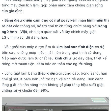
tông màu đen lịch lãm, góp phần nâng tầm không gian sống
qua
của gia đình.
ứng
dụng
-
Bảng điều khiển cảm ứng có nút xoay kèm màn hình hiển thị
LG
rõ nét
các thông số, hỗ trợ chú thích từng chức năng với
song
ThinQ
ngữ Anh - Việt
, cho bạn quan sát và tùy chỉnh máy giặt
LG chính xác, dễ dàng hơn.
Thông tin lắp đặt
- Vỏ ngoài của máy được làm từ
kim loại sơn tĩnh điện
có độ
Kích thước - Khối
Cao 84 cm - Ngang 59 cm - Sâu 60.7 cm -
bền cao, chống móp méo, mài mòn trong quá trình sử dụng.
lượng:
Nặng 70 kg
Nắp máy được làm từ chất liệu
kính chịu lực
dày dặn, thiết kế
đóng mở thuận tiện, đảm bảo an toàn cho người dùng.
Chiều dài ống cấp nước:
137 cm
Chiều dài ống thoát nước:
183 cm
- Lồng giặt làm bằng
thép không gỉ
cứng cáp, bóng sáng, hạn
chế gỉ sét, ít bám bẩn, hỗ trợ bạn vệ sinh dễ dàng. Bên cạnh
Hãng:
LG.
lồng giặt có cần nâng thép không gỉ giúp tăng hiệu suất giặt,
Xem thông tin hãng
chống lại vi khuẩn đến 99%.