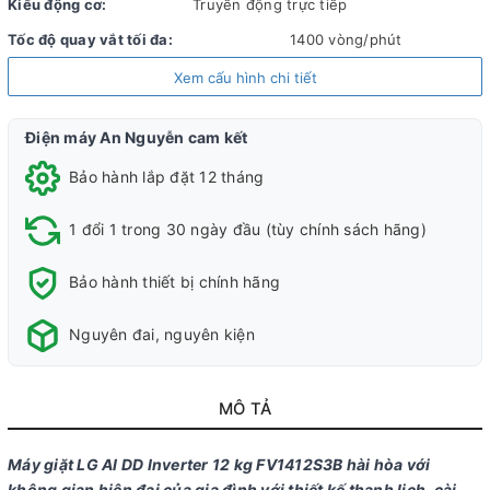
Kiểu động cơ:
Truyền động trực tiếp
Tốc độ quay vắt tối đa:
1400 vòng/phút
Chất liệu lồng giặt:
Thép không gỉ
Xem cấu hình chi tiết
Chất liệu vỏ máy:
Kim loại sơn tĩnh điện
Điện máy An Nguyễn cam kết
Chất liệu cửa máy:
Kính chịu lực
Bảo hành lắp đặt 12 tháng
Sản xuất tại:
Việt Nam
Năm ra mắt:
2023
1 đổi 1 trong 30 ngày đầu (tùy chính sách hãng)
Thời gian bảo hành động cơ:
10 năm
Bảo hành thiết bị chính hãng
Mức tiêu thụ điện năng
Nguyên đai, nguyên kiện
Hiệu suất sử dụng điện:
24.5 Wh/kg
Loại Inverter:
Công nghệ Inverter
MÔ TẢ
Công nghệ giặt
Máy giặt LG AI DD Inverter 12 kg FV1412S3B hài hòa với
không gian hiện đại của gia đình với thiết kế thanh lịch, cài