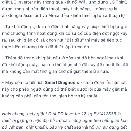
giặt LG Inverter này thông qua kết nối Wifi, ứng dụng LG ThinQ
được trang bị trên điện thoại, máy tính bảng,... cùng trợ lý
ảo Google Assistant và Alexa điều khiển thiết bị từ xa thuận lợi.
- Tự khởi động lại khi có điện: tính năng này giúp thiết bị tự ghi
nhớ chương trình hoạt động khi có sự cố cúp điện đột ngột xảy
ra, sau khi điện có lại, chọn nút "Bắt đầu" thì máy sẽ tiếp tục
thực hiện chương trình đã thiết lập trước đó.
- Thêm đồ trong khi giặt: nếu lỡ còn sót đồ bên ngoài sau khi
đã khởi động máy, bạn có thể chọn chế độ này để cho thêm đồ
mà không cần mất thời gian chờ để giặt thêm lần nữa.
- Máy còn có tiện ích
Smart Diagnosis
- chẩn đoán lỗi, tiện ích
này cho phép người dùng có thể biết được lỗi của máy giặt mà
không cần phải cần tốn thời gian hỗ trợ kỹ thuật,...
Nhìn chung, máy giặt LG AI DD Inverter 12 kg FV1412S3B là
thiết bị giặt giũ hiện đại hỗ trợ các công nghệ tiên tiến giúp loại
bỏ vết bẩn, diệt khuẩn, bảo vệ chất liệu vải tối ưu, sử dụng tiết